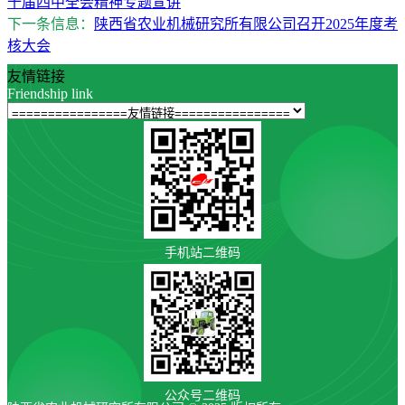
十届四中全会精神专题宣讲
下一条信息：
陕西省农业机械研究所有限公司召开2025年度考
核大会
友情链接
Friendship link
手机站二维码
公众号二维码