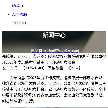
PARTY
人才招聘
TALENT
新闻中心
网站首页
新闻中心
公司新闻
亮成绩，谈不足，谋蓝图：陕西省农业机械研究所有限公司召
开2025年度总结考核暨中层干部述职考核会
发布时间：【2026-01-08】
阅读数量：【2762】
为全面总结2025年度工作成效，考核中层干部履职表现，
精准谋划2026年发展蓝图。1月7日，公司召开2025年度总结考
核暨中层干部述职考核会。公司述职考核领导小组成员、全体
中层干部及部分职工代表参加会议，会议由公司党委副书记、
副总经理张维主持。