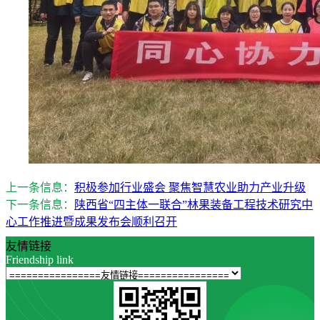
上一条信息：
积极参加行业盛会 聚焦智慧农业助力产业升级
下一条信息：
陕西省“四主体一联合”林果装备工程技术研究中
心工作推进暨成果发布会顺利召开
友情链接
Friendship link