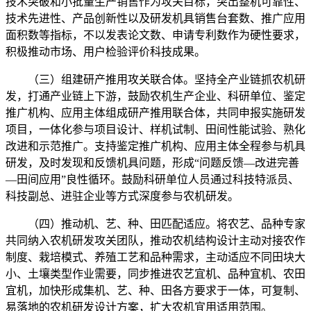
技术突破和小批量生产销售作为攻关目标，突出整机可靠性、
技术先进性、产品创新性以及研发机具销售台套数、推广应用
面积数等指标，不以发表论文数、申请专利数作为硬性要求，
积极推动市场、用户检验评价科技成果。
（三）组建研产推用攻关联合体。坚持全产业链抓农机研
发，打通产业链上下游，鼓励农机生产企业、科研单位、鉴定
推广机构、应用主体组成研产推用联合体，共同申报实施研发
项目，一体化参与项目设计、样机试制、田间性能试验、熟化
改进和示范推广。支持鉴定推广机构、应用主体全程参与机具
研发，及时发现和反馈机具问题，形成“问题反馈—改进完善
—田间应用”良性循环。鼓励科研单位人员通过科技特派员、
科技副总、进驻企业等方式深度参与农机研发。
（四）推动机、艺、种、田匹配适应。将农艺、品种专家
共同纳入农机研发攻关团队，推动农机结构设计主动对接农作
制度、栽培模式、养殖工艺和品种需求，主动适应不同田块大
小、土壤类型作业需要，同步推进农艺宜机、品种宜机、农田
宜机，加快形成集机、艺、种、田各方要求于一体，可复制、
易落地的农机研发设计方案，扩大农机宜用适用范围。