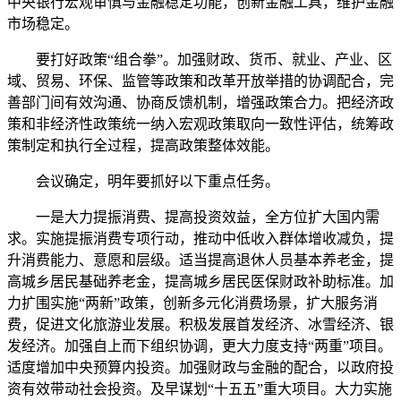
中央银行宏观审慎与金融稳定功能，创新金融工具，维护金融
市场稳定。
要打好政策“组合拳”。加强财政、货币、就业、产业、区
域、贸易、环保、监管等政策和改革开放举措的协调配合，完
善部门间有效沟通、协商反馈机制，增强政策合力。把经济政
策和非经济性政策统一纳入宏观政策取向一致性评估，统筹政
策制定和执行全过程，提高政策整体效能。
会议确定，明年要抓好以下重点任务。
一是大力提振消费、提高投资效益，全方位扩大国内需
求。实施提振消费专项行动，推动中低收入群体增收减负，提
升消费能力、意愿和层级。适当提高退休人员基本养老金，提
高城乡居民基础养老金，提高城乡居民医保财政补助标准。加
力扩围实施“两新”政策，创新多元化消费场景，扩大服务消
费，促进文化旅游业发展。积极发展首发经济、冰雪经济、银
发经济。加强自上而下组织协调，更大力度支持“两重”项目。
适度增加中央预算内投资。加强财政与金融的配合，以政府投
资有效带动社会投资。及早谋划“十五五”重大项目。大力实施