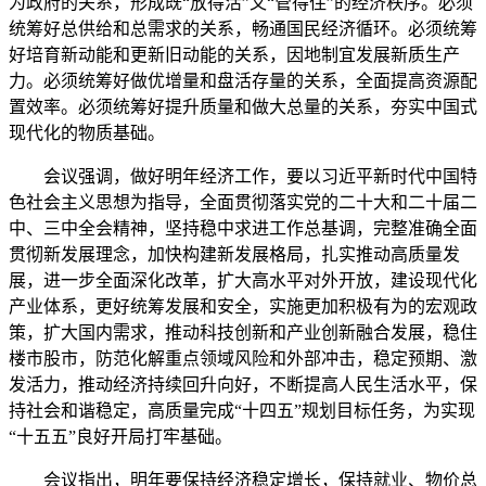
为政府的关系，形成既“放得活”又“管得住”的经济秩序。必须
统筹好总供给和总需求的关系，畅通国民经济循环。必须统筹
好培育新动能和更新旧动能的关系，因地制宜发展新质生产
力。必须统筹好做优增量和盘活存量的关系，全面提高资源配
置效率。必须统筹好提升质量和做大总量的关系，夯实中国式
现代化的物质基础。
会议强调，做好明年经济工作，要以习近平新时代中国特
色社会主义思想为指导，全面贯彻落实党的二十大和二十届二
中、三中全会精神，坚持稳中求进工作总基调，完整准确全面
贯彻新发展理念，加快构建新发展格局，扎实推动高质量发
展，进一步全面深化改革，扩大高水平对外开放，建设现代化
产业体系，更好统筹发展和安全，实施更加积极有为的宏观政
策，扩大国内需求，推动科技创新和产业创新融合发展，稳住
楼市股市，防范化解重点领域风险和外部冲击，稳定预期、激
发活力，推动经济持续回升向好，不断提高人民生活水平，保
持社会和谐稳定，高质量完成“十四五”规划目标任务，为实现
“十五五”良好开局打牢基础。
会议指出，明年要保持经济稳定增长，保持就业、物价总