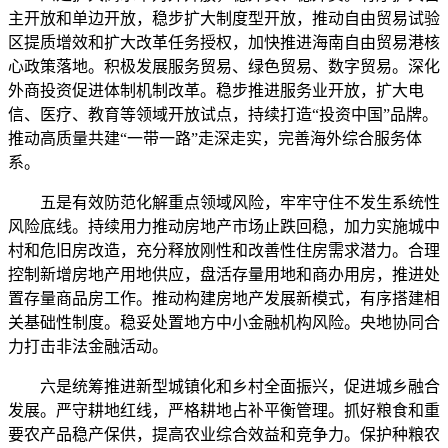
主开放和单边开放，稳步扩大制度型开放，推动自由贸易试验
区提质增效和扩大改革任务授权，加快推进海南自由贸易港核
心政策落地。积极发展服务贸易、绿色贸易、数字贸易。深化
外商投资促进体制机制改革。稳步推进服务业开放，扩大电
信、医疗、教育等领域开放试点，持续打造“投资中国”品牌。
推动高质量共建“一带一路”走深走实，完善海外综合服务体
系。
五是有效防范化解重点领域风险，牢牢守住不发生系统性
风险底线。持续用力推动房地产市场止跌回稳，加力实施城中
村和危旧房改造，充分释放刚性和改善性住房需求潜力。合理
控制新增房地产用地供应，盘活存量用地和商办用房，推进处
置存量商品房工作。推动构建房地产发展新模式，有序搭建相
关基础性制度。稳妥处置地方中小金融机构风险。央地协同合
力打击非法金融活动。
六是统筹推进新型城镇化和乡村全面振兴，促进城乡融合
发展。严守耕地红线，严格耕地占补平衡管理。抓好粮食和重
要农产品稳产保供，提高农业综合效益和竞争力。保护种粮农