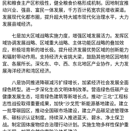
民和粮食主产区积极性，健全粮食价格形成机制。因地制宜推
动兴业、强县、富民一体发展，千方百计拓宽农民增收渠道。
发展现代化都市圈，提升超大特大城市现代化治理水平，大力
发展县域经济。
七是加大区域战略实施力度，增强区域发展活力。发挥区
域协调发展战略、区域重大战略、主体功能区战略的叠加效
应，积极培育新的增长极。提升经济发展优势区域的创新能力
和辐射带动作用。支持经济大省挑大梁，鼓励其他地区因地制
宜、各展所长。深化东、中、西、东北地区产业协作，大力发
展海洋经济和湾区经济。
八是协同推进降碳减污扩绿增长，加紧经济社会发展全面
绿色转型。进一步深化生态文明体制改革。营造绿色低碳产业
健康发展生态，培育绿色建筑等新增长点。推动“三北”工程标
志性战役取得重要成果，加快“沙戈荒”新能源基地建设。建立
一批零碳园区，推动全国碳市场建设，建立产品碳足迹管理体
系、碳标识认证制度。持续深入推进蓝天、碧水、净土保卫
战。制定固体废物综合治理行动计划。实施生物多样性保护重