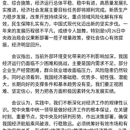
变、综合施策，经济运行总体平稳、稳中有进，高质量发展扎
实推进，经济社会发展主要目标任务即将顺利完成。新质生产
力稳步发展，改革开放持续深化，重点领域风险化解有序有
效，民生保障扎实有力，中国式现代化迈出新的坚实步伐。一
年来的发展历程很不平凡，成绩令人鼓舞，特别是9月26日中
央政治局会议果断部署一揽子增量政策，使社会信心有效提
振，经济明显回升。
会议指出，当前外部环境变化带来的不利影响加深，我国
经济运行仍面临不少困难和挑战，主要是国内需求不足，部分
企业生产经营困难，群众就业增收面临压力，风险隐患仍然较
多。同时必须看到，我国经济基础稳、优势多、韧性强、潜能
大，长期向好的支撑条件和基本趋势没有变。我们要正视困
难、坚定信心，努力把各方面积极因素转化为发展实绩。
会议认为，实践中，我们不断深化对经济工作的规律性认
识。党中央集中统一领导是做好经济工作的根本保证，在关键
时刻、重要节点，党中央及时研判形势、作出决策部署，确保
我国经济航船乘风破浪、行稳致远。必须统筹好有效市场和有