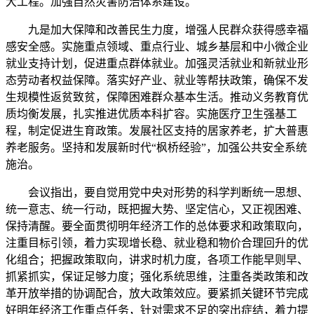
大工程。加强自然灾害防治体系建设。
九是加大保障和改善民生力度，增强人民群众获得感幸福
感安全感。实施重点领域、重点行业、城乡基层和中小微企业
就业支持计划，促进重点群体就业。加强灵活就业和新就业形
态劳动者权益保障。落实好产业、就业等帮扶政策，确保不发
生规模性返贫致贫，保障困难群众基本生活。推动义务教育优
质均衡发展，扎实推进优质本科扩容。实施医疗卫生强基工
程，制定促进生育政策。发展社区支持的居家养老，扩大普惠
养老服务。坚持和发展新时代“枫桥经验”，加强公共安全系统
施治。
会议指出，要自觉用党中央对形势的科学判断统一思想、
统一意志、统一行动，既把握大势、坚定信心，又正视困难、
保持清醒。要全面贯彻明年经济工作的总体要求和政策取向，
注重目标引领，着力实现增长稳、就业稳和物价合理回升的优
化组合；把握政策取向，讲求时机力度，各项工作能早则早、
抓紧抓实，保证足够力度；强化系统思维，注重各类政策和改
革开放举措的协调配合，放大政策效应。要紧抓关键环节完成
好明年经济工作重点任务，针对需求不足的突出症结，着力提