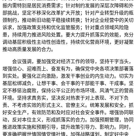
振内需特别是居民消费需求；针对制约发展的深层次障碍和外
部挑战，坚定不移深化改革扩大开放；针对产业转型升级的瓶
颈制约，推动新旧动能平稳接续转换；针对企业经营中的关切
诉求，加强政策支持和优化监管服务；针对重点领域风险隐
患，持续用力推进风险处置。要大力提升抓落实的效能，充分
调动基层积极性主动性创造性，持续优化营商环境，更好凝聚
推动高质量发展的合力。
会议强调，要加强党对经济工作的领导，坚持干字当头，
增强信心、迎难而上、奋发有为，确保党中央各项决策部署落
到实处。要强化正向激励，激发干事创业的内生动力。切实为
基层松绑减负，让想干事、会干事的干部能干事、干成事。坚
定不移惩治腐败，保持公平公正的市场环境、风清气正的营商
环境。坚持求真务实，坚决反对热衷于对上表现、不对下负
责、不考虑实效的形式主义、官僚主义。统筹发展和安全，抓
好安全生产，有效防范和及时应对社会安全事件。增强协同联
动，反对本位主义，形成抓落实的合力。加强预期管理，协同
推进政策实施和预期引导，提升政策引导力、影响力。同时，
要准确把握世情国情党情社情，加强战略谋划，制定好中央