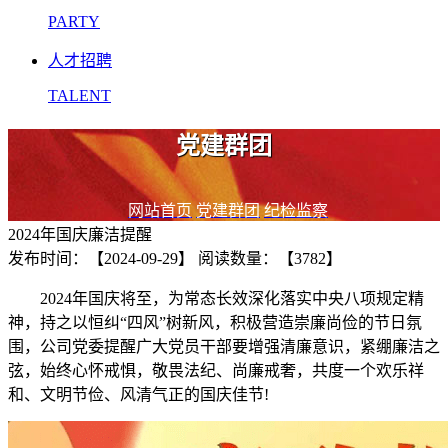
PARTY
人才招聘
TALENT
党建群团
网站首页
党建群团
纪检监察
2024年国庆廉洁提醒
发布时间：【2024-09-29】
阅读数量：【3782】
2024年国庆将至，为常态长效深化落实中央八项规定精
神，持之以恒纠“四风”树新风，积极营造崇廉尚俭的节日氛
围，公司党委提醒广大党员干部要增强清廉意识，紧绷廉洁之
弦，始终心怀戒惧，敬畏法纪、尚廉戒奢，共度一个欢乐祥
和、文明节俭、风清气正的国庆佳节!