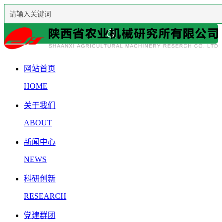
网站首页
HOME
关于我们
ABOUT
新闻中心
NEWS
科研创新
RESEARCH
党建群团